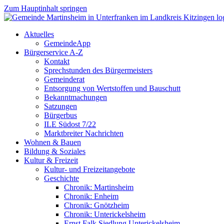
Zum Hauptinhalt springen
Aktuelles
GemeindeApp
Bürgerservice A-Z
Kontakt
Sprechstunden des Bürgermeisters
Gemeinderat
Entsorgung von Wertstoffen und Bauschutt
Bekanntmachungen
Satzungen
Bürgerbus
ILE Südost 7/22
Marktbreiter Nachrichten
Wohnen & Bauen
Bildung & Soziales
Kultur & Freizeit
Kultur- und Freizeitangebote
Geschichte
Chronik: Martinsheim
Chronik: Enheim
Chronik: Gnötzheim
Chronik: Unterickelsheim
Ernst Falk Siedlung Unterickelsheim