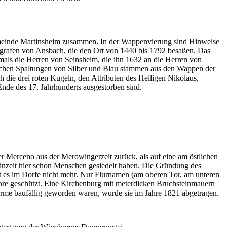
emeinde Martinsheim zusammen. In der Wappenvierung sind Hinweise
rkgrafen von Ansbach, die den Ort von 1440 bis 1792 besaßen. Das
amals die Herren von Seinsheim, die ihn 1632 an die Herren von
fachen Spaltungen von Silber und Blau stammen aus den Wappen der
 die drei roten Kugeln, den Attributen des Heiligen Nikolaus,
Ende des 17. Jahrhunderts ausgestorben sind.
 Merceno aus der Merowingerzeit zurück, als auf eine am östlichen
teinzeit hier schon Menschen gesiedelt haben. Die Gründung des
 es im Dorfe nicht mehr. Nur Flurnamen (am oberen Tor, am unteren
ore geschützt. Eine Kirchenburg mit meterdicken Bruchsteinmauern
ürme bau­fällig geworden waren, wurde sie im Jahre 1821 abgetragen.