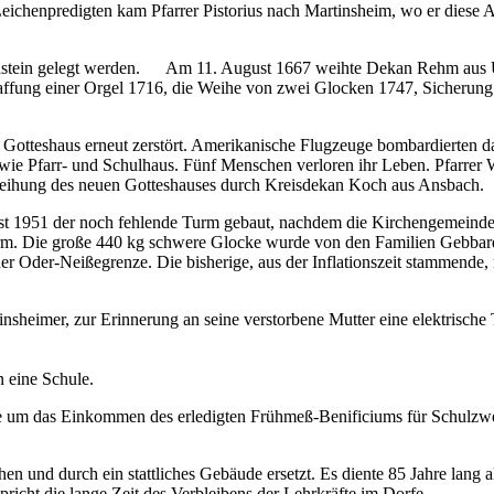
Leichenpredigten kam Pfarrer Pistorius nach Martinsheim, wo er diese
ndstein gelegt werden. Am 11. August 1667 weihte Dekan Rehm aus 
f­fung einer Orgel 1716, die Weihe von zwei Glocken 1747, Sicherung 
Gotteshaus erneut zerstört. Amerikanische Flugzeuge bombardierten da
sowie Pfarr‑ und Schulhaus. Fünf Menschen verloren ihr Leben. Pfarre
eihung des neuen Gotteshauses durch Kreisdekan Koch aus Ans­bach.
t 1951 der noch fehlende Turm gebaut, nachdem die Kirchengemeinde s
m. Die große 440 kg schwere Glocke wurde von den Familien Gebbardt ‑
 Oder‑Neiße­grenze. Die bisherige, aus der Inflationszeit stammende, 
eimer, zur Erinnerung an seine verstorbene Mutter eine elektrische T
n eine Schule.
e um das Einkommen des erledigten Frühmeß‑Benificiums für Schulzweck
n und durch ein stattliches Gebäude ersetzt. Es diente 85 Jahre lang a
cht die lange Zeit des Verbleibens der Lehrkräf­te im Dorfe.