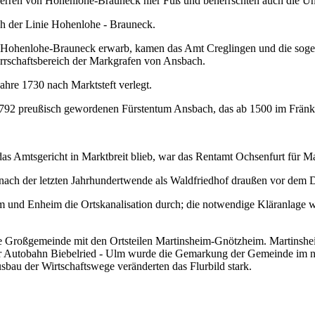
erren von Hohenlohe-Brauneck hier Fuß und beherrschten auch die Un
h der Linie Hohenlohe ‑ Brauneck.
r Hohenlohe‑Brauneck erwarb, kamen das Amt Creglingen und die soge
errschaftsbereich der Markgrafen von Ansbach.
hre 1730 nach Marktsteft verlegt.
1792 preußisch gewordenen Fürstentum Ansbach, das ab 1500 im Fränki
 Amts­gericht in Marktbreit blieb, war das Rentamt Ochsenfurt für Ma
ach der letzten Jahrhundertwende als Waldfriedhof draußen vor dem Dor
m und Enheim die Ortskanalisation durch; die notwendige Kläranlage 
e Großgemeinde mit den Ortsteilen Martinsheim‑Gnötzheim. Martinsh
 Autobahn Biebel­ried ‑ Ulm wurde die Gemarkung der Gemeinde im nör
au der Wirt­schaftswege veränderten das Flurbild stark.