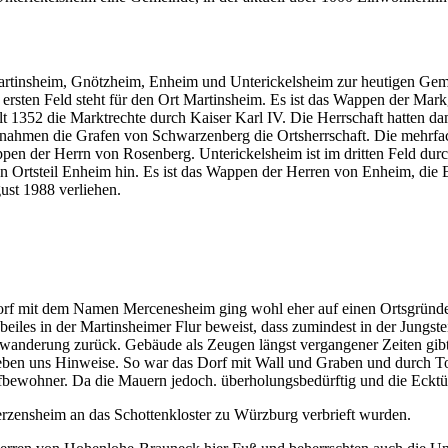
Martinsheim, Gnötzheim, Enheim und Unterickelsheim zur heutigen G
m ersten Feld steht für den Ort Martinsheim. Es ist das Wappen der Ma
lt 1352 die Marktrechte durch Kaiser Karl IV. Die Herrschaft hatten d
ernahmen die Grafen von Schwarzenberg die Ortsherrschaft. Die mehr
en der Herrn von Rosenberg. Unterickelsheim ist im dritten Feld durch
 den Ortsteil Enheim hin. Es ist das Wappen der Herren von Enheim, die 
st 1988 verliehen.
orf mit dem Namen Mercenesheim ging wohl eher auf einen Ortsgründer
beiles in der Martinsheimer Flur beweist, dass zumindest in der Jungs
rwanderung zurück. Gebäude als Zeugen längst vergangener Zeiten gibt
eben uns Hin­weise. So war das Dorf mit Wall und Graben und durch T
orfbewohner. Da die Mauern jedoch. überholungsbedürftig und die Eckt
rzensheim an das Schottenkloster zu Würz­burg verbrieft wurden.