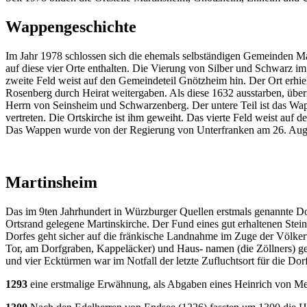
Wappengeschichte
Im Jahr 1978 schlossen sich die ehemals selbständigen Gemeinden 
auf diese vier Orte enthalten. Die Vierung von Silber und Schwarz i
zweite Feld weist auf den Gemeindeteil Gnötzheim hin. Der Ort erhie
Rosenberg durch Heirat weitergaben. Als diese 1632 ausstarben, üb
Herrn von Seinsheim und Schwarzenberg. Der untere Teil ist das Wapp
vertreten. Die Ortskirche ist ihm geweiht. Das vierte Feld weist auf
Das Wappen wurde von der Regierung von Unterfranken am 26. Augu
Martinsheim
Das im 9ten Jahrhundert in Würzburger Quellen erstmals genannte D
Ortsrand gelegene Martinskirche. Der Fund eines gut erhaltenen Stein
Dorfes geht sicher auf die fränkische Landnahme im Zuge der Völke
Tor, am Dorf­graben, Kappeläcker) und Haus- namen (die Zöllners) g
und vier Ecktürmen war im Notfall der letzte Zufluchtsort für die D
1293
eine erstmalige Er­wähnung, als Abgaben eines Heinrich von Me