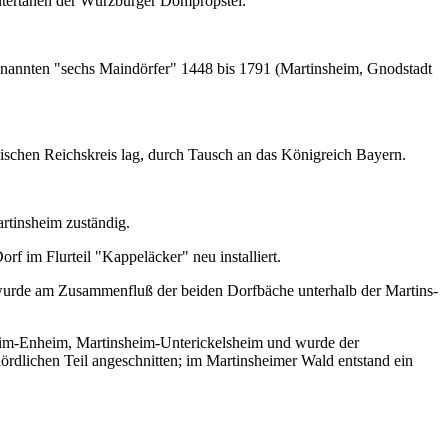
tertanen der Würzburger Dompropstei.
nannten "sechs Maindörfer" 1448 bis 1791 (Martinsheim, Gnodstadt
schen Reichskreis lag, durch Tausch an das Königreich Bayern.
rtinsheim zuständig.
f im Flurteil "Kappeläcker" neu installiert.
wurde am Zusammenfluß der beiden Dorfbäche unterhalb der Martins­
eim-Enheim, Martinsheim‑Unterickelsheim und wurde der
dlichen Teil an­geschnitten; im Martinsheimer Wald entstand ein