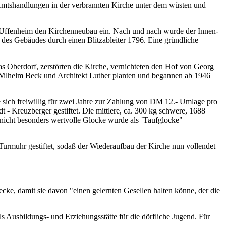
 Amtshandlungen in der verbrannten Kirche unter dem wüsten und
Uffenheim den Kirchenneubau ein. Nach und nach wurde der Innen­
des Gebäudes durch einen Blitzableiter 1796. Eine gründliche
s Oberdorf, zerstörten die Kirche, vernichteten den Hof von Georg
r Wilhelm Beck und Architekt Luther planten und begannen ab 1946
ich freiwillig für zwei Jahre zur Zahlung von DM 12.‑ Umlage pro
 Kreuzberger gestiftet. Die mittlere, ca. 300 kg schwere, 1688
nicht besonders wert­volle Glocke wurde als `Taufglocke"
urmuhr gestiftet, sodaß der Wiederaufbau der Kirche nun vollendet
e, damit sie davon "einen gelernten Gesellen halten könne, der die
ls Ausbildungs‑ und Erziehungsstätte für die dörfliche Jugend. Für