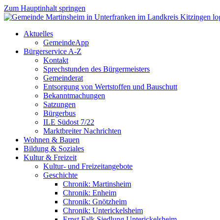
Zum Hauptinhalt springen
Aktuelles
GemeindeApp
Bürgerservice A-Z
Kontakt
Sprechstunden des Bürgermeisters
Gemeinderat
Entsorgung von Wertstoffen und Bauschutt
Bekanntmachungen
Satzungen
Bürgerbus
ILE Südost 7/22
Marktbreiter Nachrichten
Wohnen & Bauen
Bildung & Soziales
Kultur & Freizeit
Kultur- und Freizeitangebote
Geschichte
Chronik: Martinsheim
Chronik: Enheim
Chronik: Gnötzheim
Chronik: Unterickelsheim
Ernst Falk Siedlung Unterickelsheim