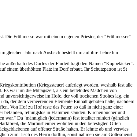
t. Die Frühmesse war mit einem eigenen Priester, der "Frühmesser"
m glei­chen Jahr nach Ansbach bestellt um auf ihre Lehre hin
che außerhalb des Dorfes der Flurteil trägt den Namen "Kappeläcker".
 einem überhöhten Platz im Dorf er­baut. Ihr Schutzpatron ist St
egskontribution (Kriegssteuer) auferlegt worden, weshalb fast alle
 Es war um die Mittagszeit, als ein bettelndes Mädchen von
d unvorsichtigerweise im Hofe, der voll trockenen Strohes lag, ein
ar da, der dem verheerenden Elemente Ein­halt geboten hätte, nachdem
n. Von Hof zu Hof raste das Feuer, so daß in nicht ganz einer
user befanden, rettungslos in Flammen standen. Kirchenbücher und
 war." Da `männiglich (jedermann) fast totaliter ruiniert (gänzlich
rkt­breit, die Martinsheimer wohnten in den befestigten Orten
rückgebliebenen auf offener Straße halten. Er lehnte ab und verwies
iglich zum Tisch des Herrn dorthin, sonst nahmen sie am Gottesdienst