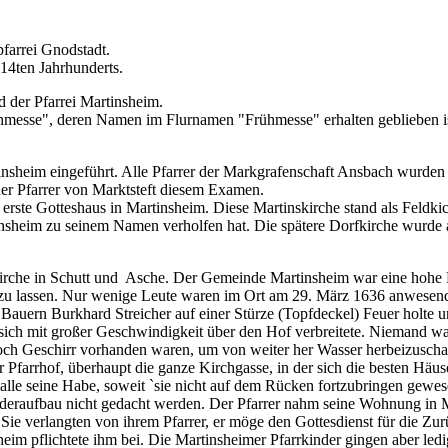
farrei Gnodstadt.
 14ten Jahrhunderts.
der Pfarrei Martinsheim.
h­messe", deren Namen im Flurnamen "Frühmesse" erhalten geblieben is
sheim eingeführt. Alle Pfarrer der Markgrafenschaft Ansbach wurden i
der Pfarrer von Marktsteft diesem Examen.
erste Gotteshaus in Martinsheim. Diese Martinskirche stand als Feldki
heim zu seinem Namen verholfen hat. Die spätere Dorfkirche wurde auf
rche in Schutt und Asche. Der Gemeinde Martinsheim war eine hohe Kri
 zu lassen. Nur wenige Leute waren im Ort am 29. März 1636 anwesend.
auern Burkhard Streicher auf einer Stürze (Topfdeckel) Feuer holte un
s sich mit großer Geschwindigkeit über den Hof verbreitete. Niemand w
 Geschirr vorhanden waren, um von weiter her Wasser herbeizuschaffe
r Pfarrhof, überhaupt die ganze Kirchgasse, in der sich die besten Hä
lle seine Habe, soweit `sie nicht auf dem Rücken fortzubringen ge­wesen
derauf­bau nicht gedacht werden. Der Pfarrer nahm seine Wohnung in Ma
. Sie verlangten von ihrem Pfarrer, er möge den Gottesdienst für die Zu
heim pflichtete ihm bei. Die Martinsheimer Pfarrkinder gingen aber led