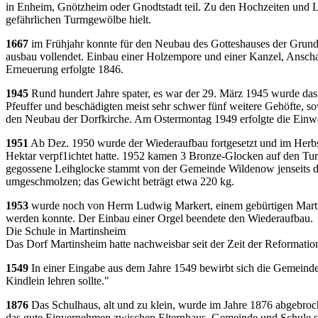
in Enheim, Gnötz­heim oder Gnodtstadt teil. Zu den Hochzeiten und 
gefährlichen Turmgewölbe hielt.
1667
im Frühjahr konnte für den Neubau des Gotteshauses der Gru
ausbau vollendet. Einbau einer Holzempore und einer Kanzel, Anscha
Erneue­rung erfolgte 1846.
1945
Rund hundert Jahre spater, es war der 29. März 1945 wurde das 
Pfeuf­fer und beschädigten meist sehr schwer fünf weitere Gehöfte, 
den Neubau der Dorfkirche. Am Ostermontag 1949 erfolgte die Einw
1951
Ab Dez. 1950 wurde der Wiederaufbau fortgesetzt und im Herbs
Hektar verpf1ichtet hatte. 1952 kamen 3 Bronze‑Glocken auf den Tur
gegos­sene Leihglocke stammt von der Gemeinde Wildenow jenseits der
umgeschmolzen; das Gewicht beträgt etwa 220 kg.
1953
wurde noch von Herrn Ludwig Markert, einem gebürtigen Martinsh
werden konnte. Der Einbau einer Orgel beendete den Wiederaufbau.
Die Schule in Martinsheim
Das Dorf Martinsheim hatte nachweisbar seit der Zeit der Reformatio
1549
In einer Eingabe aus dem Jahre 1549 bewirbt sich die Ge­meind
Kindlein lehren sollte."
1876
Das Schulhaus, alt und zu klein, wurde im Jahre 1876 abgebroche
das gute Einvernehmen zwischen Elternhaus, Ge­meinde und Schule spri