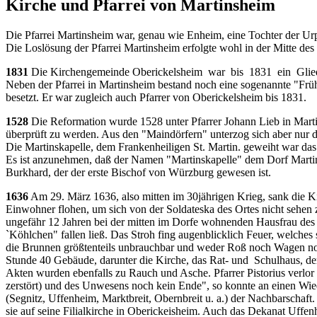
Kirche und Pfarrei von Martinsheim
Die Pfarrei Martinsheim war, genau wie Enheim, eine Tochter der Urp
Die Loslösung der Pfarrei Martinsheim erfolg­te wohl in der Mitte des
1831
Die Kirchengemeinde Ober­ickelsheim war bis 1831 ein Glied 
Neben der Pfarrei in Martinsheim bestand noch eine sogenannte "Frü
besetzt. Er war zugleich auch Pfarrer von Oberickelsheim bis 1831.
1528
Die Reformation wurde 1528 unter Pfarrer Johann Lieb in Martin
überprüft zu werden. Aus den "Maindörfern" unterzog sich aber nur 
Die Martinskapelle, dem Frankenheiligen St. Martin. geweiht war das 
Es ist anzunehmen, daß der Namen "Martinskapelle" dem Dorf Martins
Burkhard, der der erste Bischof von Würzburg gewesen ist.
1636
Am 29. März 1636, also mitten im 30jährigen Krieg, sank die Ki
Einwohner flohen, um sich von der Soldateska des Ortes nicht sehen
ungefähr 12 Jahren bei der mitten im Dorfe wohnenden Hausfrau des B
`Köhlchen" fallen ließ. Das Stroh fing augenblicklich Feuer, welche
die Brunnen größtenteils unbrauchbar und weder Roß noch Wagen noch
Stunde 40 Gebäude, darunter die Kirche, das Rat‑ und Schul­haus, de
Akten wurden ebenfalls zu Rauch und Asche. Pfarrer Pistorius verlor a
zer­stört) und des Unwesens noch kein Ende", so konnte an einen Wie
(Segnitz, Uf­fenheim, Marktbreit, Obernbreit u. a.) der Nachbarschaft
sie auf seine Filialkirche in Oberickeisheim. Auch das Dekanat Uffen