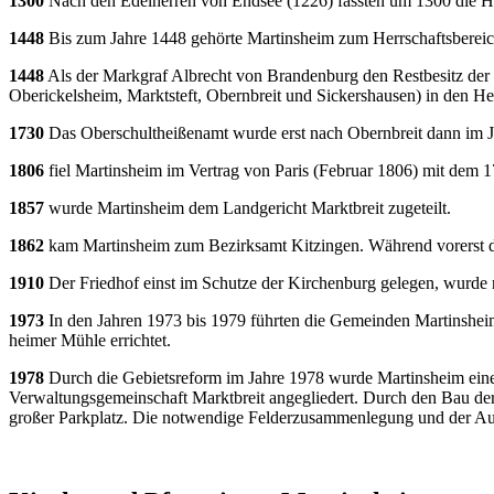
1300
Nach den Edelherren von Endsee (1226) fassten um 1300 die H
1448
Bis zum Jahre 1448 gehörte Martinsheim zum Herrschaftsbereic
1448
Als der Markgraf Albrecht von Brandenburg den Rest­besitz de
Oberickelsheim, Marktsteft, Obernbreit und Sickershausen) in den H
1730
Das Oberschultheißen­amt wurde erst nach Obernbreit dann im Ja
1806
fiel Martinsheim im Vertrag von Paris (Februar 1806) mit dem 
1857
wurde Martinsheim dem Landgericht Marktbreit zugeteilt.
1862
kam Martinsheim zum Bezirksamt Kitzingen. Während vorerst das
1910
Der Friedhof einst im Schutze der Kirchenburg gelegen, wurde n
1973
In den Jahren 1973 bis 1979 führten die Gemeinden Martinshei
heimer Mühle errichtet.
1978
Durch die Gebietsreform im Jahre 1978 wurde Martinsheim ein
Verwaltungsgemeinschaft Marktbreit angegliedert. Durch den Bau der
großer Parkplatz. Die notwendige Felderzusammenlegung und der Ausb